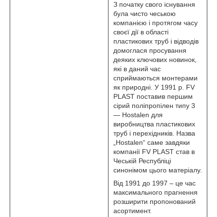
З початку свого існування
була чисто чеською
компанією і протягом часу
своєї дії в області
пластикових труб і відводів
домоглася просування
деяких ключових новинок,
які в даний час
сприймаються монтерами
як природні. У 1991 р. FV
PLAST поставив першим
сірий поліпропілен типу 3
― Hostalen для
виробництва пластикових
труб і перехідників. Назва
„Hostalen“ саме завдяки
компанії FV PLAST став в
Чеській Республіці
синонімом цього матеріалу.
Від 1991 до 1997 – це час
максимального прагнення
розширити пропонований
асортимент.