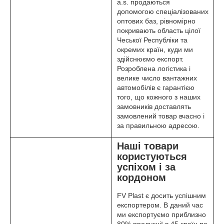
a.s. продаються
допомогою спеціалізованих
оптових баз, рівномірно
покривають область цілої
Чеської Республіки та
окремих країн, куди ми
здійснюємо експорт.
Розроблена логістика і
велике число вантажних
автомобілів є гарантією
того, що кожного з наших
замовників доставлять
замовлений товар вчасно і
за правильною адресою.
Наші товари
користуються
успіхом і за
кордоном
FV Plast є досить успішним
експортером. В даний час
ми експортуємо приблизно
80% продукції в 45 країн по