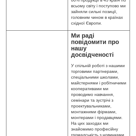
всьому світу і поступово ми
зайняли сильні позиції,
головним чином в країнах
східної Європи.
Ми раді
повідомити про
нашу
досвідченості
У спільній роботі з нашими
торговими партнерами,
спеціальними школами,
майстернями і робітничими
кооперативами ми
проводимо навчання,
семінари та зустрічі з
проектувальниками,
монтажними фірмами,
монтерами і продавцями.
На цих заходах ми
знайомимо професійну
громадськість з новинками