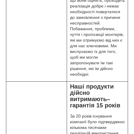
що вони оцінять, проходить
реалізація добре і немає
необхідності повертатися
до замовлення з причини
несправностей.
Побажання, проблеми,
чуття і пропозиції монтерів,
які ми отримуємо від них є
для нас ключовими. Ми
вислухаємо їх для того,
щоб ми могли
запропонувати їм такі
рішення, які їм дійсно
необхідні.
Наші продукти
дійсно
витримають–
гарантія 15 років
За 20 років існування
компанії було підтверджено
кількома тисячами
реалізацій використання