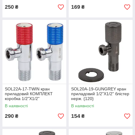
250
169
₴
₴
SOL22A-17-TWIN кран
SOL20A-19-GUNGREY кран
приладовий КОМПЛЕКТ
приладовий 1/2"X1/2" блістер
коробка 1/2"X1/2"
нерж. {120}
(синій+червоний) нерж/хром
В наявності
В наявності
(пара) {100}
290
154
₴
₴