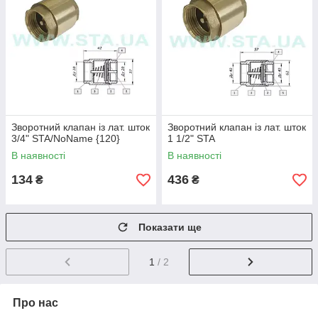
Зворотний клапан із лат. шток
Зворотний клапан із лат. шток
3/4" STA/NoName {120}
1 1/2" STA
В наявності
В наявності
134
436
₴
₴
Показати ще
1
/ 2
Про нас