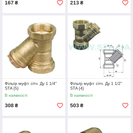
167
213
₴
₴
Фільтр муфт. сітч. Ду 1 1/4"
Фільтр муфт. сітч. Ду 1 1/2"
STA {5}
STA {4}
В наявності
В наявності
308
503
₴
₴