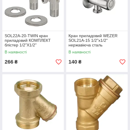
SOL22A-20-TWIN кран
Кран приладовий WEZER
приладовий КОМПЛЕКТ
SOL21A-15 1/2"x1/2"
блістер 1/2"X1/2"
нержавіюча сталь
(синій+червоний) нерж
В наявності
В наявності
(пара) {40}
266
140
₴
₴