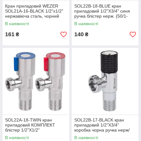
Кран приладовий WEZER
SOL22B-18-BLUE кран
SOL21A-16-BLACK 1/2"x1/2"
приладовий 1/2"X3/4" синя
нержавіюча сталь, чорний
ручка блістер нерж. {50/1-
120}
В наявності
В наявності
161
140
₴
₴
SOL22А-18-TWIN кран
SOL22B-17-BLACK кран
приладовий КОМПЛЕКТ
приладовий 1/2"X3/4"
блістер 1/2"X1/2"
коробка чорна ручка нерж/
(синій+червоний) нер. (пара)
хром {100}
В наявності
В наявності
{30/40}