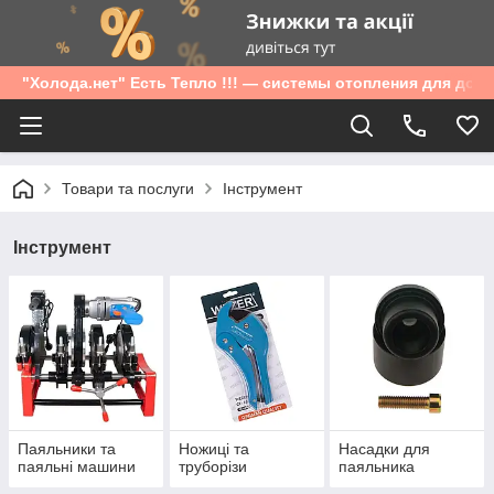
"Холода.нет" Есть Тепло !!! — системы отопления для дом
Товари та послуги
Інструмент
Інструмент
Паяльники та
Ножиці та
Насадки для
паяльні машини
труборізи
паяльника