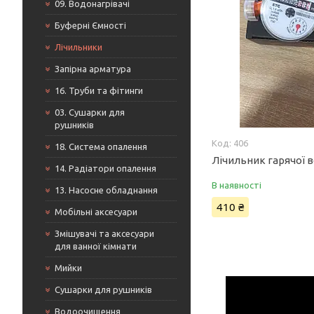
09. Водонагрівачі
Буферні Ємності
Лічильники
Запірна арматура
16. Труби та фітинги
03. Сушарки для
рушників
406
18. Система опалення
Лічильник гарячої 
14. Радіатори опалення
В наявності
13. Насосне обладнання
410 ₴
Мобільні аксесуари
Змішувачі та аксесуари
для ванної кімнати
Мийки
Сушарки для рушників
Водоочищення