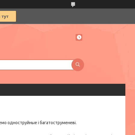
немо одноструйные і багатоструменеві.