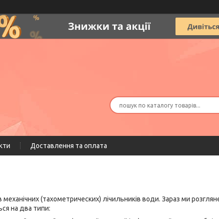
кти
Доставлення та оплата
ів механічних (тахометрических) лічильників води. Зараз ми розгля
ся на два типи: