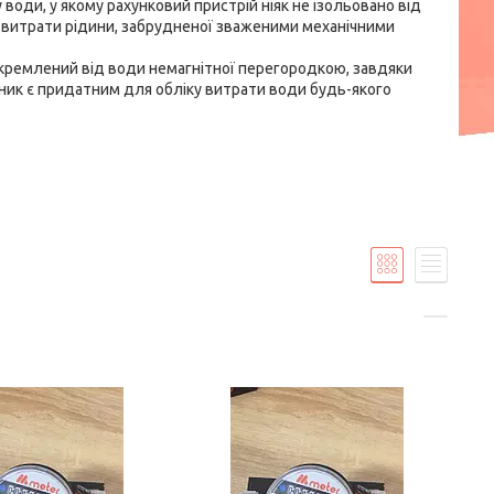
 води, у якому рахунковий пристрій ніяк не ізольовано від
у витрати рідини, забрудненої зваженими механічними
докремлений від води немагнітної перегородкою, завдяки
ник є придатним для обліку витрати води будь-якого