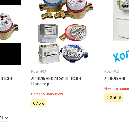
403
403
ї води
Лічильник гарячої води
Лічильник Г
Новатор
Немає в наявн
Немає в наявності
2 250 ₴
675 ₴