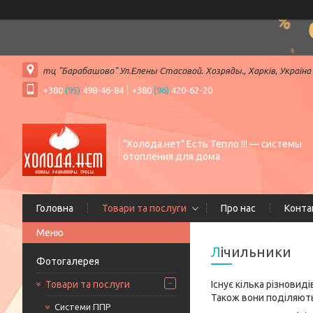
тц "Барабашово" Ул.Елены Стасовой. Хозряды., Харків, Україна
+380
(95)
498-46-84
+380
(96)
420-62-20
"Холода.нет" Есть Тепло !!! — системы
отопления для дома
Головна
Товари та послуги
Про нас
Конта
Лічильники
Фотогалерея
Товари та послуги
Існує кілька різновид
Також вони поділяють
Системи ППР