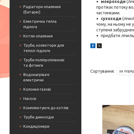
мокроходи
(ліч
Радіатори опалення
протікає потоку в
(батареї)
частинками.
сухоходи
(лічи
Електрична тепла
чому, на ньому не
підлога
ступеня забруднен
придбати лічил
Котли опалення
Труби, колектори для
теплої підлоги
Труби поліпропіленові
та фітинги
Водонагрівачі
електричні
Колонки газові
Насоси
Комплектуючі до котлів
Труби димохідні
Кондиціонери