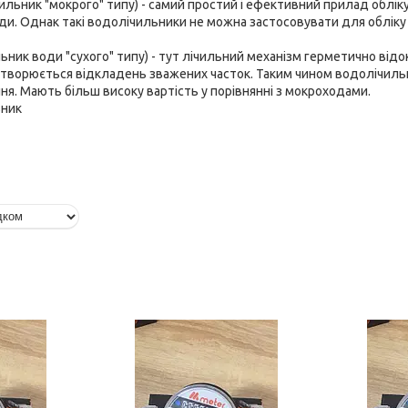
ильник "мокрого" типу) - самий простий і ефективний прилад обліку
оди. Однак такі водолічильники не можна застосовувати для облік
льник води "сухого" типу) - тут лічильний механізм герметично ві
 утворюється відкладень зважених часток. Таким чином водолічиль
ня. Мають більш високу вартість у порівнянні з мокроходами.
ьник