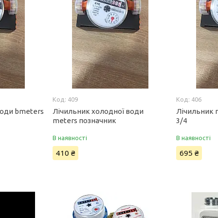
409
406
води bmeters
Лічильник холодної води
Лічильник 
meters позначник
3/4
В наявності
В наявності
410 ₴
695 ₴