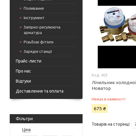
Поливання
Інструмент
Запірно-регулююча
арматура
Різьбові фітінги
Зарядні станції
Прайс-листи
Про нас
403
Відгуки
Лічильник холодно
Новатор
Доставлення та оплата
Немає в наявності
675 ₴
Фільтри
Ціна