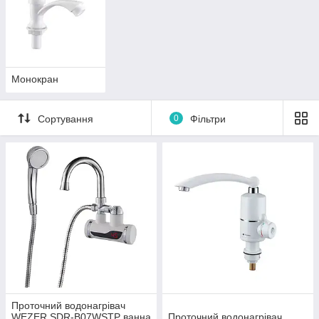
Монокран
Сортування
0
Фільтри
Проточний водонагрівач
WEZER SDR-B07WSTP ванна
Проточний водонагрівач