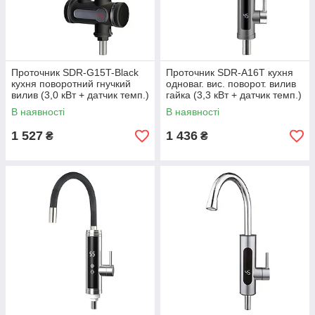
Проточник SDR-G15T-Black
Проточник SDR-A16T кухня
кухня поворотний гнучкий
одноваг. вис. поворот. вилив
вилив (3,0 кВт + датчик темп.)
гайка (3,3 кВт + датчик темп.)
{10/1}
{10/1}
В наявності
В наявності
1 527
1 436
₴
₴