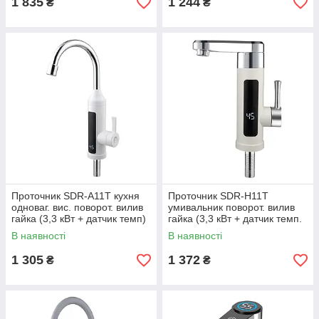
1 835
1 244
₴
₴
Проточник SDR-A11T кухня
Проточник SDR-H11T
одноваг. вис. поворот. вилив
умивальник поворот. вилив
гайка (3,3 кВт + датчик темп)
гайка (3,3 кВт + датчик темп.
Anadre12/1és
{10/1}
В наявності
В наявності
1 305
1 372
₴
₴