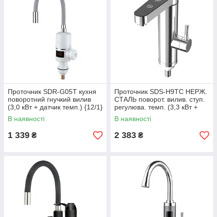
Проточник SDR-G05T кухня
Проточник SDS-H9TC НЕРЖ.
поворотний гнучкий вилив
СТАЛЬ поворот. вилив. ступ.
(3,0 кВт + датчик темп.) {12/1}
регулюва. темп. (3,3 кВт +
датчик темп.) {10/1}
В наявності
В наявності
1 339
2 383
₴
₴