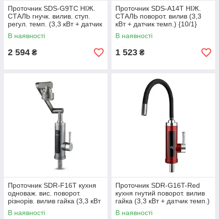
Проточник SDS-G9TC НІЖ.
Проточник SDS-A14T НІЖ.
СТАЛЬ гнучк. вилив. ступ.
СТАЛЬ поворот. вилив (3,3
регул. темп. (3,3 кВт + датчик
кВт + датчик темп.) {10/1}
темп.) {10/1}
В наявності
В наявності
2 594
1 523
₴
₴
Проточник SDR-F16T кухня
Проточник SDR-G16T-Red
одноваж. вис. поворот.
кухня гнутий поворот. вилив
різнорів. вилив гайка (3,3 кВт
гайка (3,3 кВт + датчик темп.)
+ датчик темп.){10/1}
{10/1}
В наявності
В наявності