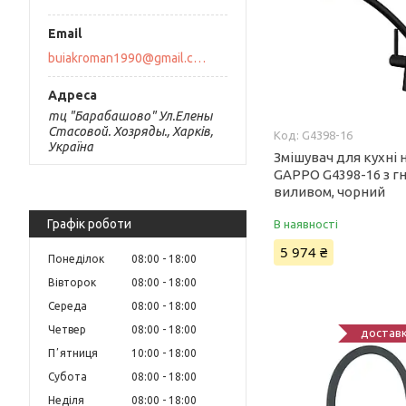
buiakroman1990@gmail.com
тц "Барабашово" Ул.Елены
Стасовой. Хозряды., Харків,
G4398-16
Україна
Змішувач для кухні 
GAPPO G4398-16 з г
виливом, чорний
Графік роботи
В наявності
5 974 ₴
Понеділок
08:00
18:00
Вівторок
08:00
18:00
Середа
08:00
18:00
Четвер
08:00
18:00
доставк
Пʼятниця
10:00
18:00
Субота
08:00
18:00
Неділя
08:00
18:00