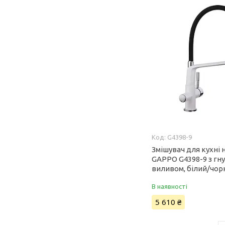
G4398-9
Змішувач для кухні 
GAPPO G4398-9 з гн
виливом, білий/чор
В наявності
5 610 ₴