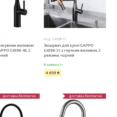
6
G4398-51
 висувним виливом
Змішувач для кухні GAPPO
APPO G4398-46, 2
G4398-51 з гнучким виливом, 2
рний
режими, чорний
В наявності
4 659 ₴
доставка бесплатно
доставка бесплатно