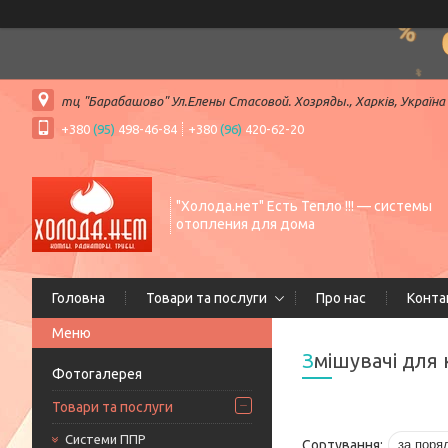
тц "Барабашово" Ул.Елены Стасовой. Хозряды., Харків, Україна
+380
(95)
498-46-84
+380
(96)
420-62-20
"Холода.нет" Есть Тепло !!! — системы
отопления для дома
Головна
Товари та послуги
Про нас
Конта
Змішувачі для 
Фотогалерея
Товари та послуги
Системи ППР