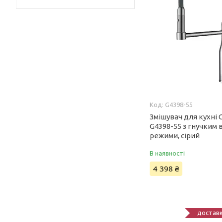
G4398-55
Змішувач для кухні
G4398-55 з гнучким 
режими, сірий
В наявності
4 398 ₴
доставк