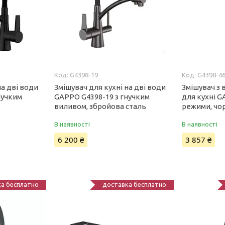
G4398-19
G4398-4
на дві води
Змішувач для кухні на дві води
Змішувач з
нучким
GAPPO G4398-19 з гнучким
для кухні G
виливом, збройова сталь
режими, чо
В наявності
В наявності
6 200 ₴
3 857 ₴
а бесплатно
доставка бесплатно