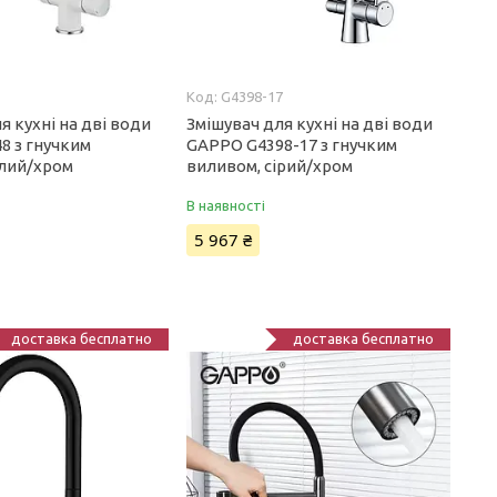
G4398-17
я кухні на дві води
Змішувач для кухні на дві води
8 з гнучким
GAPPO G4398-17 з гнучким
ілий/хром
виливом, сірий/хром
В наявності
5 967 ₴
доставка бесплатно
доставка бесплатно