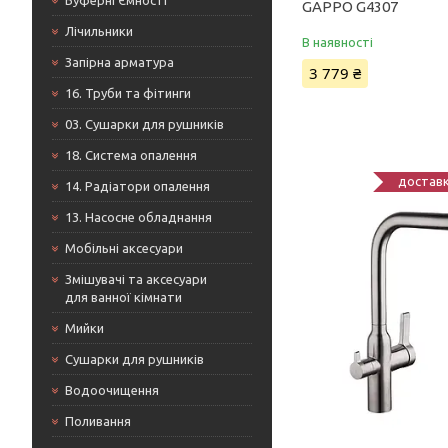
Буферні Ємності
GAPPO G4307
Лічильники
В наявності
Запірна арматура
3 779 ₴
16. Труби та фітинги
03. Сушарки для рушників
18. Система опалення
доставк
14. Радіатори опалення
13. Насосне обладнання
Мобільні аксесуари
Змішувачі та аксесуари
для ванної кімнати
Мийки
Сушарки для рушників
Водоочищення
Поливання