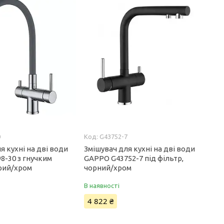
0
G43752-7
я кухні на дві води
Змішувач для кухні на дві води
8-30 з гнучким
GAPPO G43752-7 під фільтр,
ірий/хром
чорний/хром
В наявності
4 822 ₴