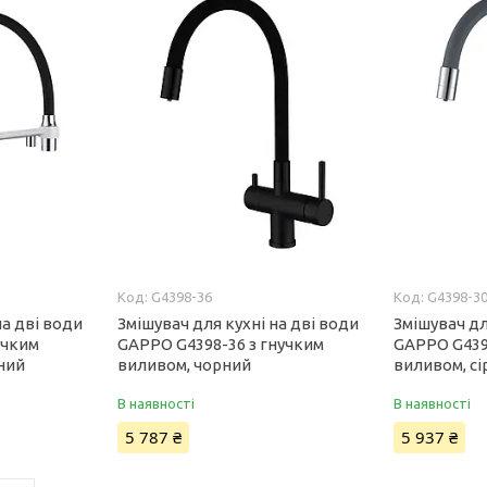
G4398-36
G4398-3
на дві води
Змішувач для кухні на дві води
Змішувач дл
учким
GAPPO G4398-36 з гнучким
GAPPO G439
ний
виливом, чорний
виливом, с
В наявності
В наявності
5 787 ₴
5 937 ₴