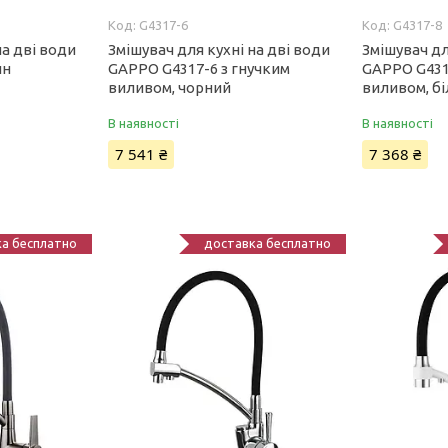
G4317-6
G4317-8
на дві води
Змішувач для кухні на дві води
Змішувач дл
ин
GAPPO G4317-6 з гнучким
GAPPO G431
виливом, чорний
виливом, б
В наявності
В наявності
7 541 ₴
7 368 ₴
а бесплатно
доставка бесплатно