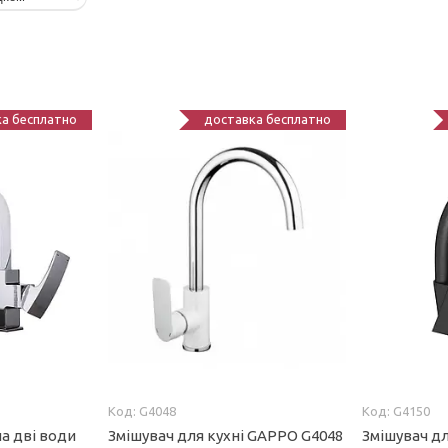
а бесплатно
доставка бесплатно
G4048
G4150
на дві води
Змішувач для кухні GAPPO G4048
Змішувач д