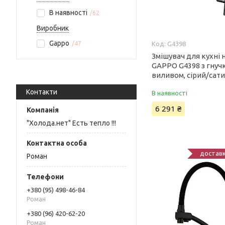
В наявності
62
Виробник
Gappo
47
G4398
Змішувач для кухні 
GAPPO G4398 з гнуч
виливом, сірий/сат
Контакти
В наявності
6 291 ₴
"Холода.нет" Есть тепло !!!
доставк
Роман
+380 (95) 498-46-84
Роман
+380 (96) 420-62-20
Роман