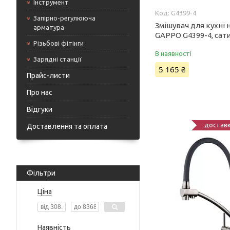
Інструмент
G4399-4
Запірно-регулююча
Змішувач для кухні 
арматура
GAPPO G4399-4, сат
Різьбові фітінги
В наявності
Зарядні станції
5 165 ₴
Прайс-листи
Про нас
Відгуки
доставк
Доставлення та оплата
Фільтри
Ціна
Наявність