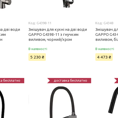
G4398-11
G4348
на дві води
Змішувач для кухні на дві води
Змішувач дл
ким
GAPPO G4398-11 з гнучким
GAPPO G434
ин
виливом, чорний/хром
виливом, б
В наявності
В наявності
5 230 ₴
4 473 ₴
а бесплатно
доставка бесплатно