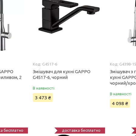
G4517-6
G4398-1
 GAPPO
Змішувач для кухні GAPPO
Змішувач з
виливом, 2
G4517-6, чорний
кухні GAPPO
чорний/хр
В наявності
В наявності
3 473 ₴
4 098 ₴
а бесплатно
доставка бесплатно