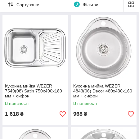
Сортування
0
Фільтри
Кухонна мийка WEZER
Кухонна мийка WEZER
7549(08) Satin 750x490x180
4843(06) Decor 480x430x160
мм + сифон
мм + сифон
В наявності
В наявності
1 618
968
₴
₴