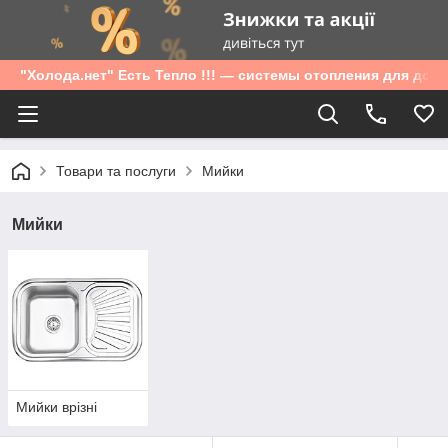
"Холода.нет" Есть Тепло !!! — системы отопления для дом
Товари та послуги
Мийки
Мийки
Мийки врізні