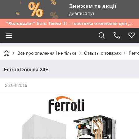
"Холода.нет" Есть Тепло !!! — системы отопления для дом
Все про опалення і не тільки
Отзывы о товарах
Ferr
Ferroli Domina 24F
26.04.2016