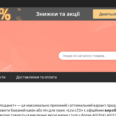
кти
Доставлення та оплата
лоданет» — це максимально приємний і оптимальний варіант придб
вити бажаний камін або піч для лазні. «Lira-LTD» є офіційним
вироб
користовуються виключно якісні марки сталі у формі AiSi304 і AiSi