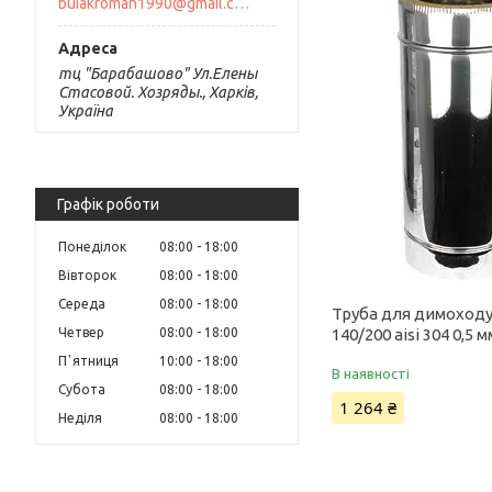
buiakroman1990@gmail.com
тц "Барабашово" Ул.Елены
Стасовой. Хозряды., Харків,
Україна
Графік роботи
Понеділок
08:00
18:00
Вівторок
08:00
18:00
Середа
08:00
18:00
Труба для димоходу
Четвер
08:00
18:00
140/200 aisi 304 0,5 м
Пʼятниця
10:00
18:00
В наявності
Субота
08:00
18:00
1 264 ₴
Неділя
08:00
18:00