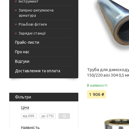
Інструмент
Запірно-регулююча
арматура
Різьбові фітінги
Зарядні станції
Прайс-листи
Про нас
Відгуки
Труба для димоходу
Доставлення та оплата
150/220 aisi 304 0,5 м
В наявності
1 906 ₴
Фільтри
Ціна
Наявність