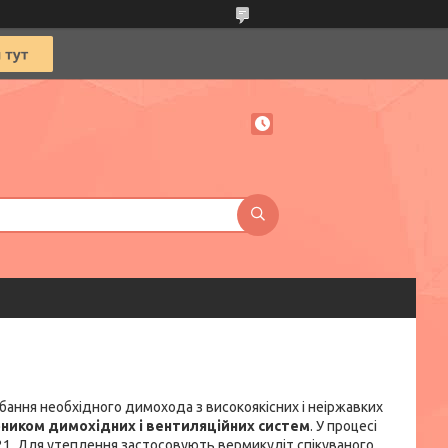
ання необхідного димохода з високоякісних і неіржавких
ником димохідних і вентиляційних систем
. У процесі
321. Для утеплення застосовують вермикуліт спікуваного