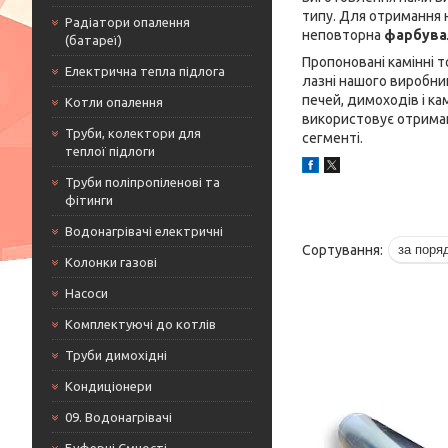
типу. Для отримання 
Радіатори опалення
неповторна
фарбува
(батареї)
Пропоновані камінні т
Електрична тепла підлога
лазні нашого виробни
печей, димоходів і ка
Котли опалення
використовує отриман
Труби, колектори для
сегменті.
теплої підлоги
Труби поліпропіленові та
фітинги
Водонагрівачі електричні
Колонки газові
Насоси
Комплектуючі до котлів
Труби димохідні
Кондиціонери
09. Водонагрівачі