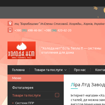
тц "Барабашово" Ул.Елены Стасовой. Хозряды., Харків, Україна
+380
(95)
498-46-84
+380
(96)
420-62-20
"Холода.нет" Есть Тепло !!! — системы
отопления для дома
Головна
Товари та послуги
Про нас
Конта
Ліра Лтд Завод
Фотогалерея
Товари та послуги
Інтернет-магазин «Хо
сталей, де можна замо
Системи ППР
виготовлення нами ви