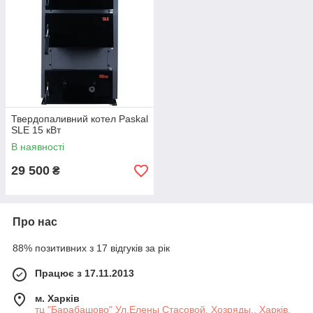
і має тривалий термін експлуатації.
Універсальність:
Підходить для різних типів твердих
паливів і легко інтегрується в наявні системи опалення.
Зручність експлуатації:
Легкість у керуванні й
обслуговуванні, включно з можливістю чищення й
заміни елементів.
Ідеально підходить для:
Приватних будинків і дач.
Твердопаливний котел Paskal
SLE 15 кВт
Коммеричних об'єктів із невеликими потребами в
В наявності
опалюванні.
29 500
Систем автономного опалення.
₴
Оновіть ваше опалювальне обладнання з твердопаливним
котлом Pascal і насолоджуйтеся надійним і ефективним
опаленням упродовж багатьох років!
Про нас
Твердопаливний котел Pascal
88% позитивних з 17 відгуків за рік
Опис:
Твердопаливний котел Pascal — це передове рішення
для опалення, яке поєднує в собі високу ефективність і
Працює з 17.11.2013
надійність. Він призначений для забезпечення комфортного
теплообміну в житлових і комерційних приміщеннях,
м. Харків
тц "Барабашово" Ул.Елены Стасовой. Хозряды., Харків,
використовуючи різноманітні типи твердого палива. Котел