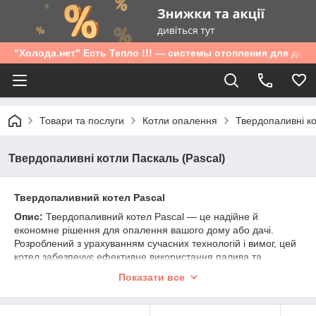
"Холода.нет" Есть Тепло !!! — системы отопления для дом
Товари та послуги
Котли опалення
Твердопаливні к
Твердопаливні котли Паскаль (Pascal)
Твердопаливний котел Pascal
Опис:
Твердопаливний котел Pascal — це надійне й
економне рішення для опалення вашого дому або дачі.
Розроблений з урахуванням сучасних технологій і вимог, цей
котел забезпечує ефективне використання палива та
довговічну експлуатацію, роблячи його ідеальним вибором
Показати все
для тих, хто цінує тепло та затишок.
Характеристики: