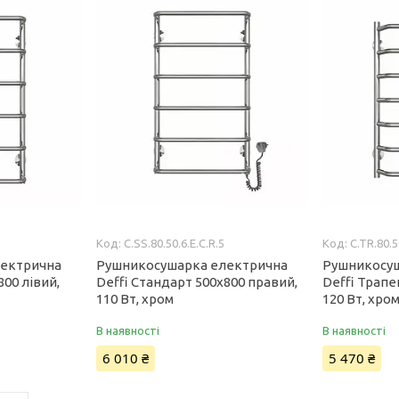
C.SS.80.50.6.E.C.R.5
C.TR.80.5
лектрична
Рушникосушарка електрична
Рушникосу
800 лівий,
Deffi Стандарт 500x800 правий,
Deffi Трапе
110 Вт, хром
120 Вт, хро
В наявності
В наявності
6 010 ₴
5 470 ₴