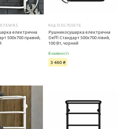
0.7.E.W.R.5
D.SS.70.50.7.E
шарка електрична
Рушникосушарка електрична
арт 500x700 правий,
Deffi Стандарт 500x700 лівий,
й
100 Вт, чорний
В наявності
3 460 ₴