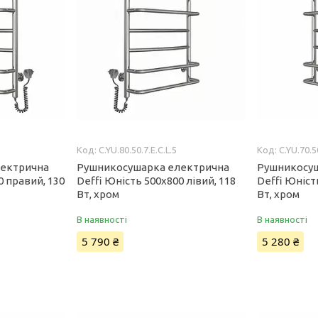
C.YU.80.50.7.E.C.L.5
C.YU.70.5
лектрична
Рушникосушарка електрична
Рушникосу
0 правий, 130
Deffi Юність 500x800 лівий, 118
Deffi Юніст
Вт, хром
Вт, хром
В наявності
В наявності
5 790 ₴
5 280 ₴