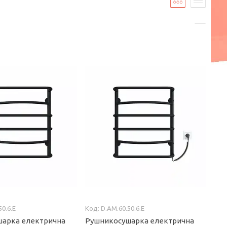
50.6.E
D.AM.60.50.6.E
шарка електрична
Рушникосушарка електрична