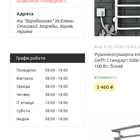
buiakroman1990@gmail.com
тц "Барабашово" Ул.Елены
Стасовой. Хозряды., Харків,
Україна
D.SS.70.50.7.E.W.L.
Рушникосушарка е
Графік роботи
Deffi Стандарт 500x
100 Вт, білий
Понеділок
08:00
18:00
В наявності
Вівторок
08:00
18:00
3 460 ₴
Середа
08:00
18:00
Четвер
08:00
18:00
Пʼятниця
10:00
18:00
Субота
08:00
18:00
Неділя
08:00
18:00