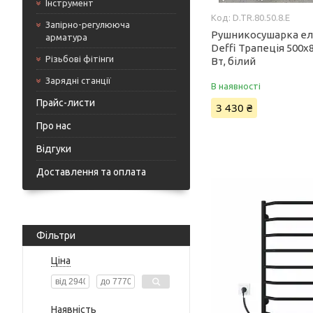
Інструмент
D.TR.80.50.8.E
Запірно-регулююча
Рушникосушарка е
арматура
Deffi Трапеція 500x8
Різьбові фітінги
Вт, білий
Зарядні станції
В наявності
Прайс-листи
3 430 ₴
Про нас
Відгуки
Доставлення та оплата
Фільтри
Ціна
Наявність