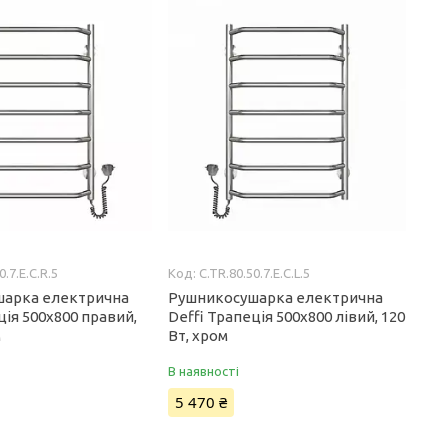
0.7.E.C.R.5
C.TR.80.50.7.E.C.L.5
шарка електрична
Рушникосушарка електрична
ція 500x800 правий,
Deffi Трапеція 500x800 лівий, 120
м
Вт, хром
В наявності
5 470 ₴