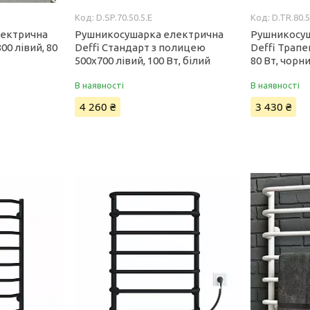
D.SP.70.50.5.E
D.TR.80.5
лектрична
Рушникосушарка електрична
Рушникосу
00 лівий, 80
Deffi Стандарт з полицею
Deffi Трапе
500x700 лівий, 100 Вт, білий
80 Вт, чорн
В наявності
В наявності
4 260 ₴
3 430 ₴