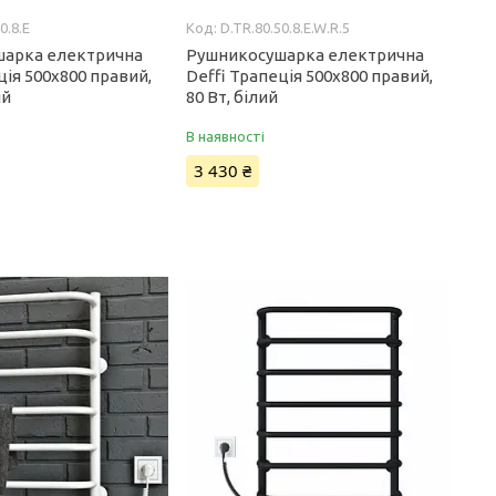
0.8.E
D.TR.80.50.8.E.W.R.5
шарка електрична
Рушникосушарка електрична
ція 500x800 правий,
Deffi Трапеція 500x800 правий,
ий
80 Вт, білий
В наявності
3 430 ₴