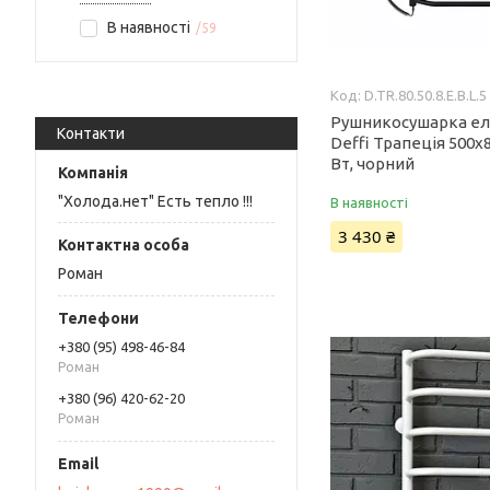
В наявності
59
D.TR.80.50.8.E.B.L.5
Рушникосушарка е
Контакти
Deffi Трапеція 500x8
Вт, чорний
"Холода.нет" Есть тепло !!!
В наявності
3 430 ₴
Роман
+380 (95) 498-46-84
Роман
+380 (96) 420-62-20
Роман