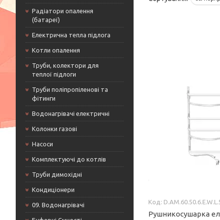
Радіатори опалення
(батареї)
Електрична тепла підлога
Котли опалення
Труби, колектори для
теплої підлоги
Труби поліпропіленові та
фітинги
Водонагрівачі електричні
Колонки газові
Насоси
Комплектуючі до котлів
Труби димохідні
Кондиціонери
D.AM.60.50.6.E.W.L.
09. Водонагрівачі
Рушникосушарка е