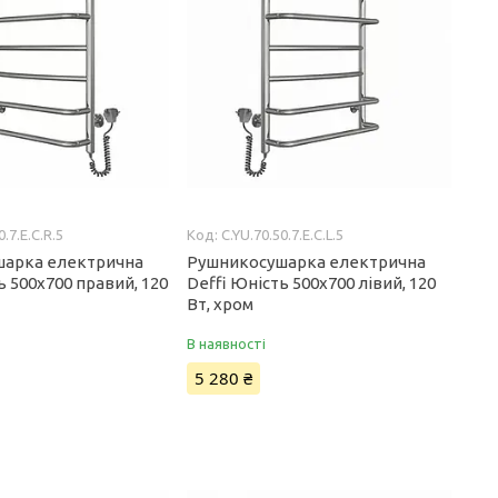
0.7.E.C.R.5
C.YU.70.50.7.E.C.L.5
шарка електрична
Рушникосушарка електрична
ь 500x700 правий, 120
Deffi Юність 500x700 лівий, 120
Вт, хром
В наявності
5 280 ₴