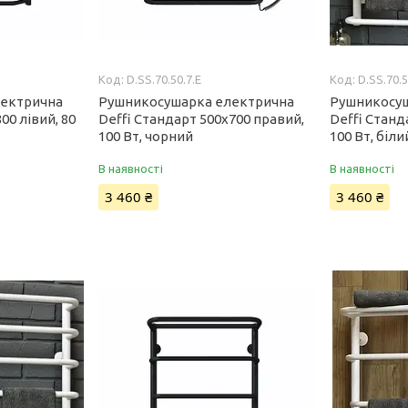
D.SS.70.50.7.E
D.SS.70.5
лектрична
Рушникосушарка електрична
Рушникосу
00 лівий, 80
Deffi Стандарт 500x700 правий,
Deffi Станд
100 Вт, чорний
100 Вт, біли
В наявності
В наявності
3 460 ₴
3 460 ₴