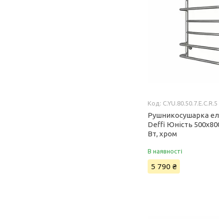
C.YU.80.50.7.Е.C.R.5
Рушникосушарка е
Deffi Юність 500x80
Вт, хром
В наявності
5 790 ₴