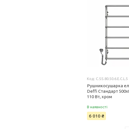
C.SS.80.50.6.Е.C.L.5
Рушникосушарка е
Deffi Стандарт 500x
110 Вт, хром
В наявності
6 010 ₴