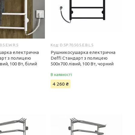
0.5.E.W.R.5
D.SP.70.50.5.E.B.L.5
шарка електрична
Рушникосушарка електрична
дарт з полицею
Deffi Стандарт з полицею
вий, 100 Вт, білий
500x700 лівий, 100 Вт, чорний
В наявності
4 260 ₴