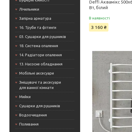
Буферні Ємності
Deffi Аквамікс 500x6
Вт, білий
Лічильники
В наявності
Запірна арматура
3 160 ₴
16. Труби та фітинги
03. Сушарки для рушників
18. Система опалення
14. Радіатори опалення
13. Насосне обладнання
Мобільні аксесуари
Змішувачі та аксесуари
для ванної кімнати
Мийки
Сушарки для рушників
Водоочищення
Поливання