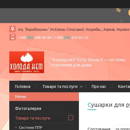
тц "Барабашово" Ул.Елены Стасовой. Хозряды., Харків, Україна
+380
(95)
498-46-84
+380
(96)
420-62-20
"Холода.нет" Есть Тепло !!! — системы
отопления для дома
Головна
Товари та послуги
Про нас
Конта
Сушарки для 
Фотогалерея
Товари та послуги
Системи ППР