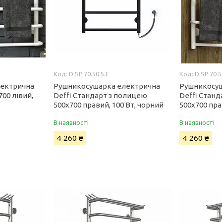
5
D.SP.70.50.5.E
D.SP.70.5
лектрична
Рушникосушарка електрична
Рушникосу
700 лівий,
Deffi Стандарт з полицею
Deffi Стан
500x700 правий, 100 Вт, чорний
500x700 пра
В наявності
В наявності
4 260 ₴
4 260 ₴