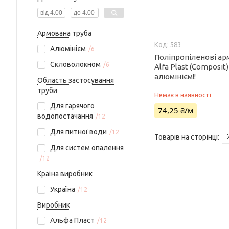
Армована труба
583
Алюмінієм
6
Поліпропіленові ар
Скловолокном
6
Alfa Plast (Composit)
алюмінієм!!
Область застосування
труби
Немає в наявності
Для гарячого
74,25 ₴/м
водопостачання
12
Для питної води
12
Для систем опалення
12
Країна виробник
Україна
12
Виробник
Альфа Пласт
12