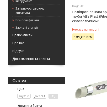
Інструмент
583
Запірно-регулююча
Поліпропіленова а
арматура
труба Alfa Plast (Fibe
Різьбові фітінги
скловолокном!!
Зарядні станції
Немає в наявності
Прайс-листи
185,85 ₴/м
Про нас
Відгуки
Доставлення та оплата
Фільтри
Ціна
Довжина бухти