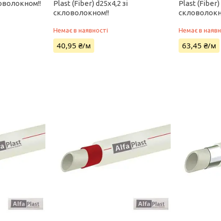
ловолокном!!
Plast (Fiber) d25х4,2 зі
Plast (Fiber)
скловолокном!!
скловолокн
Немає в наявності
Немає в наявн
40,95 ₴/м
63,45 ₴/м