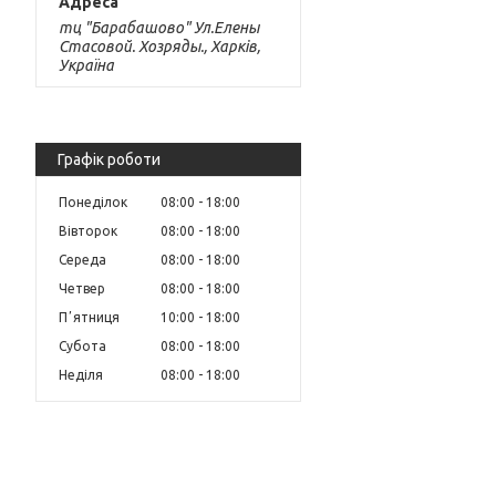
тц "Барабашово" Ул.Елены
Стасовой. Хозряды., Харків,
Україна
Графік роботи
Понеділок
08:00
18:00
Вівторок
08:00
18:00
Середа
08:00
18:00
Четвер
08:00
18:00
Пʼятниця
10:00
18:00
Субота
08:00
18:00
Неділя
08:00
18:00