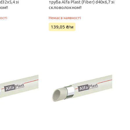
 d32х5,4 зі
труба Alfa Plast (Fiber) d40х6,7 зі
ом!!
скловолокном!!
ості
Немає в наявності
139,05 ₴/м