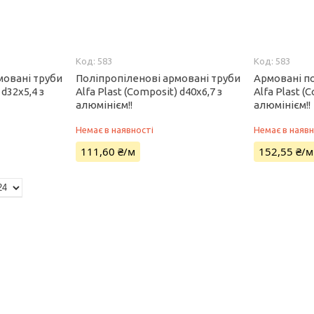
583
583
мовані труби
Поліпропіленові армовані труби
Армовані п
 d32х5,4 з
Alfa Plast (Composit) d40х6,7 з
Alfa Plast (
алюмінієм!!
алюмінієм!!
Немає в наявності
Немає в наявн
111,60 ₴/м
152,55 ₴/м