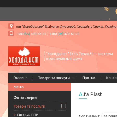
тц "Барабашово" Ул.Елены Стасовой. Хозряды., Харків, Україна
+380
(95)
498-46-84
+380
(96)
420-62-20
"Холода.нет" Есть Тепло !!! — системы
отопления для дома
Головна
Товари та послуги
Про нас
Конта
Alfa Plast
Фотогалерея
Товари та послуги
Системи ППР