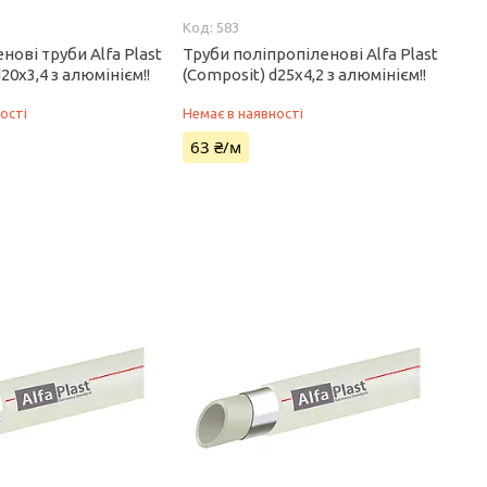
583
нові труби Alfa Plast
Труби поліпропіленові Alfa Plast
20х3,4 з алюмінієм!!
(Composit) d25х4,2 з алюмінієм!!
ості
Немає в наявності
63 ₴/м