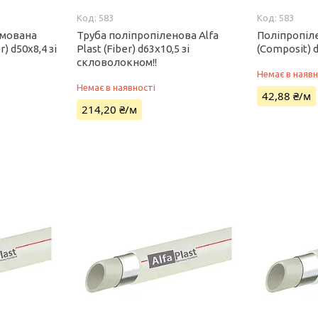
583
583
рмована
Труба поліпропіленова Alfa
Поліпропіле
r) d50х8,4 зі
Plast (Fiber) d63х10,5 зі
(Composit) d
скловолокном!!
Немає в наявн
Немає в наявності
42,88 ₴/м
214,20 ₴/м