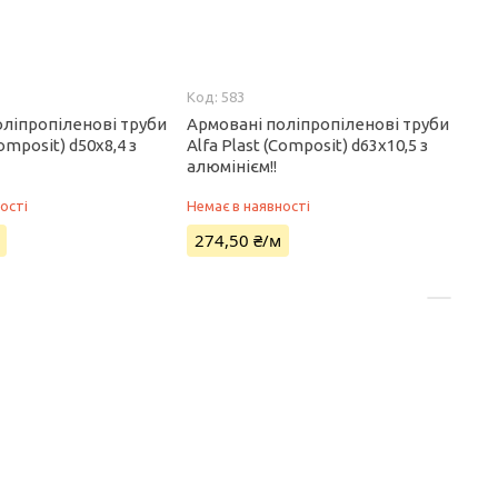
583
оліпропіленові труби
Армовані поліпропіленові труби
Composit) d50х8,4 з
Alfa Plast (Composit) d63х10,5 з
алюмінієм!!
ості
Немає в наявності
274,50 ₴/м