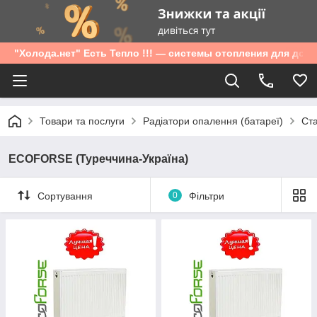
"Холода.нет" Есть Тепло !!! — системы отопления для дом
Товари та послуги
Радіатори опалення (батареї)
Ста
ECOFORSE (Туреччина-Україна)
Сортування
0
Фільтри