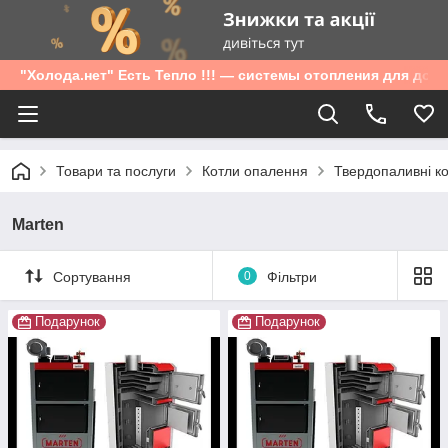
"Холода.нет" Есть Тепло !!! — системы отопления для дом
Товари та послуги
Котли опалення
Твердопаливні к
Marten
Сортування
0
Фільтри
Подарунок
Подарунок