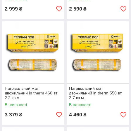
2 999
2 590
₴
₴
Нагрівальний мат
Нагрівальний мат
двожильний in therm 460 вт
двожильний in therm 550 вт
2.2 кв.м.
2.7 кв.м.
В наявності
В наявності
3 379
4 460
₴
₴