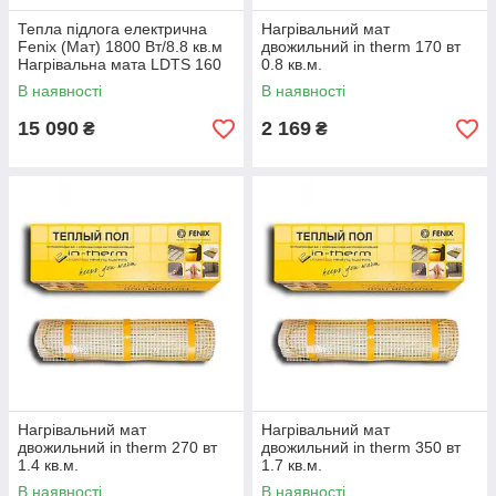
Тепла підлога електрична
Нагрівальний мат
Fenix (Мат) 1800 Вт/8.8 кв.м
двожильний in therm 170 вт
Нагрівальна мата LDTS 160
0.8 кв.м.
Вт/м.кв під плитку
В наявності
В наявності
15 090
2 169
₴
₴
Нагрівальний мат
Нагрівальний мат
двожильний in therm 270 вт
двожильний in therm 350 вт
1.4 кв.м.
1.7 кв.м.
В наявності
В наявності