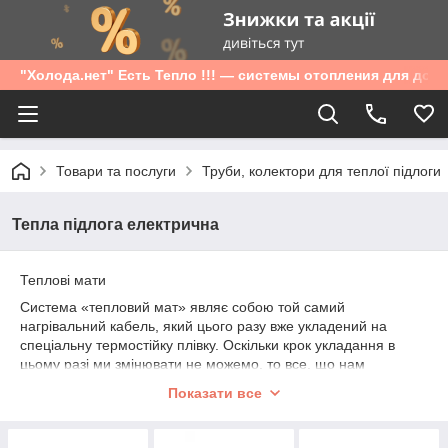
"Холода.нет" Есть Тепло !!! — системы отопления для дом
Товари та послуги
Труби, колектори для теплої підлоги
Тепла підлога електрична
Теплові мати
Система «тепловий мат» являє собою той самий
нагрівальний кабель, який цього разу вже укладений на
спеціальну термостійку плівку. Оскільки крок укладання в
цьому разі ми змінювати не можемо, то все, що нам
залишається — це визначити необхідну площу покриття й
Показати все
вибрати питому потужність системи.
Основна перевага теплових матів криється в способі їхнього
монтажу. Весь «бутерброд» теплої підлоги складається з