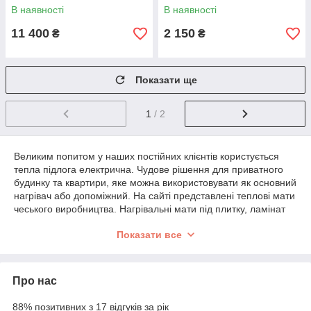
В наявності
В наявності
11 400
2 150
₴
₴
Показати ще
1
/ 2
Великим попитом у наших постійних клієнтів користується
тепла підлога електрична. Чудове рішення для приватного
будинку та квартири, яке можна використовувати як основний
нагрівач або допоміжний. На сайті представлені теплові мати
чеського виробництва. Нагрівальні мати під плитку, ламінат
або будь-яке інше покриття практично непомітні з боку, але
Показати все
дуже якісно прогрівають простір. Гарантуємо високу
надійність електричних теплих підлог під плитку та повну
відповідність заявленим характеристикам.
Про нас
Електрична тепла підлога під плитку
88% позитивних з 17 відгуків за рік