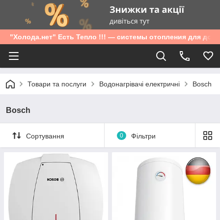
"Холода.нет" Есть Тепло !!! — системы отопления для дом
Товари та послуги
Водонагрівачі електричні
Bosch
Bosch
Сортування
0
Фільтри