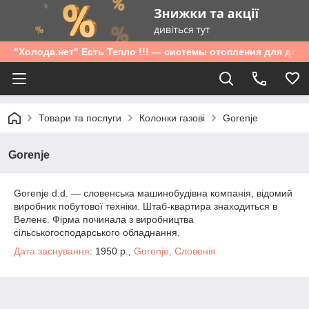
"Холода.нет" Есть Тепло !!! — системы отопления для дом
Товари та послуги
Колонки газові
Gorenje
Gorenje
Gorenje d.d. — словенська машинобудівна компанія, відомий
виробник побутової техніки. Штаб-квартира знаходиться в
Веленє. Фірма починала з виробництва
сільськогосподарського обладнання.
Дата заснування
: 1950 р.,
Gorenje, Словенія