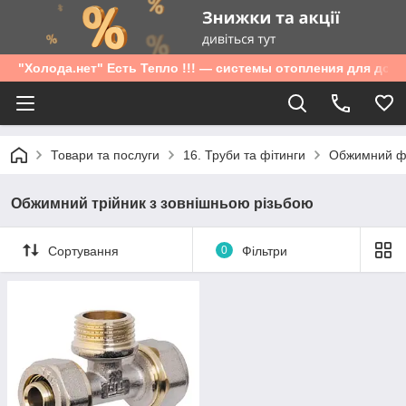
"Холода.нет" Есть Тепло !!! — системы отопления для дом
Товари та послуги
16. Труби та фітинги
Обжимний фі
Обжимний трійник з зовнішньою різьбою
Сортування
0
Фільтри