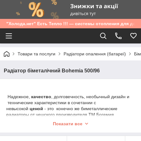
"Холода.нет" Есть Тепло !!! — системы отопления для дом
Товари та послуги
Радіатори опалення (батареї)
Бім
Радіатор біметалічний Bohemia 500/96
Надежное,
качество
, долговечность, необычный дизайн и
технические характеристики в сочетании с
невысокой
ценой
- это конечно же биметаллические
радиаторы от чешского производителя ТМ Богемия
-
модель В96
.
Показати все
Снаружи радиатор из алюминия - эти радиаторы могут
устанавливаться не только в жилых помещениях, но так
же санузлах, банях и других помещениях. Устойчивы к влаге