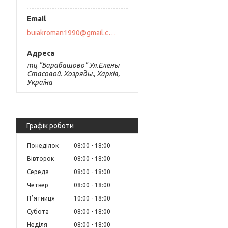
buiakroman1990@gmail.com
тц "Барабашово" Ул.Елены
Стасовой. Хозряды., Харків,
Україна
Графік роботи
Понеділок
08:00
18:00
Вівторок
08:00
18:00
Середа
08:00
18:00
Четвер
08:00
18:00
Пʼятниця
10:00
18:00
Субота
08:00
18:00
Неділя
08:00
18:00