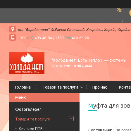
тц "Барабашово" Ул.Елены Стасовой. Хозряды., Харків, Україна
+380
(95)
498-46-84
+380
(96)
420-62-20
"Холода.нет" Есть Тепло !!! — системы
отопления для дома
Головна
Товари та послуги
Про нас
Конта
Муфта для зов
Фотогалерея
Товари та послуги
Системи ППР