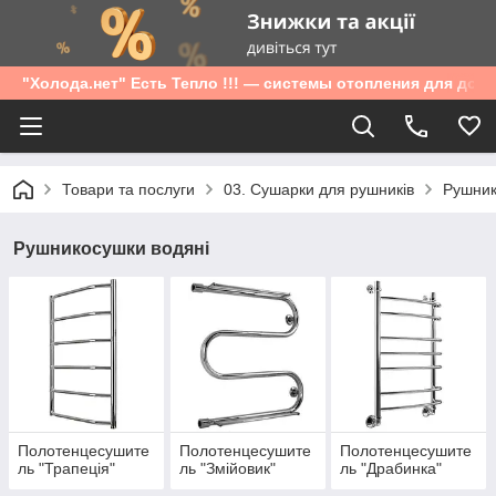
"Холода.нет" Есть Тепло !!! — системы отопления для дом
Товари та послуги
03. Сушарки для рушників
Рушник
Рушникосушки водяні
Полотенцесушите
Полотенцесушите
Полотенцесушите
ль "Трапеція"
ль "Змійовик"
ль "Драбинка"