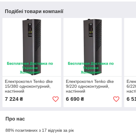
Подібні товари компанії
Електрокотел Tenko dke
Електрокотел Tenko dke
Елек
15/380 одноконтурний,
9/220 одноконтурний,
6/22
настінний
настінний
наст
7 224
6 690
6 5
₴
₴
Про нас
88% позитивних з 17 відгуків за рік