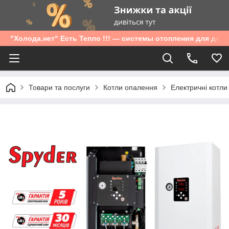
"Холода.нет" Есть Тепло !!! — системы отопления для дом
Товари та послуги
Котли опалення
Електричні котли