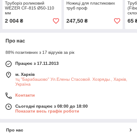
Труборіз роликовий
Ножиці для пластикових
Труб
WEZER CF-815 Ø50-110
труб проф
(Fibe
мм
скло
pn20
2 004
247,50
65
₴
₴
₴
Про нас
88% позитивних з 17 відгуків за рік
Працює з 17.11.2013
м. Харків
тц "Барабашово" Ул.Елены Стасовой. Хозряды., Харків,
Україна
Контакти
Сьогодні працює з 08:00 до 18:00
Показати весь графік роботи
Про нас