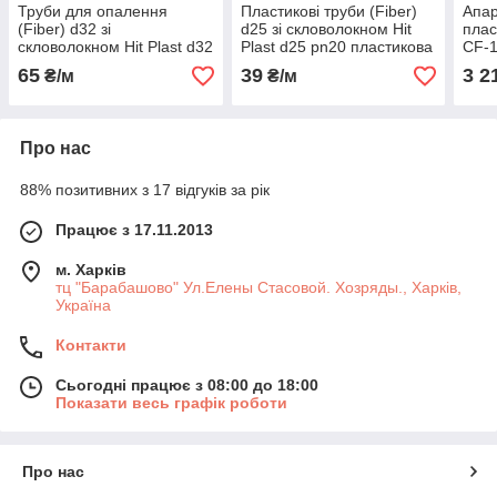
Труби для опалення
Пластикові труби (Fiber)
Апар
(Fiber) d32 зі
d25 зі скловолокном Hit
плас
скловолокном Hit Plast d32
Plast d25 pn20 пластикова
CF-1
pn20 пластикова труба
труба
Ø75.
65
39
3 2
₴/м
₴/м
Про нас
88% позитивних з 17 відгуків за рік
Працює з 17.11.2013
м. Харків
тц "Барабашово" Ул.Елены Стасовой. Хозряды., Харків,
Україна
Контакти
Сьогодні працює з 08:00 до 18:00
Показати весь графік роботи
Про нас