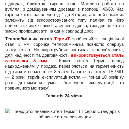
відходах, брикетах, тирсах тощо. Можлива робота на
вугілля, з домішуванням дровами в пропорції 40/60. Час
горіння котлів заявлено від 4 до 8 годин, але цей показник
залежить від використовуваного типу палива та його
вологості, чим якісніше та сушене дрова, тим довше котел
зможе пропрацювати на одній закладці дров.
Теплообмінник котла
ТермиТ
зроблений зі спеціальної
сталі 3 мм, сорочка теплообмінника повністю оперізує
топку котла. На жаротрубних частинах теплообмінника,
для надійності та довговічності,
використовується сталь
завтовшки 5 мм
. Кожен котел Терміт, перед
надходженням у продаж, перевіряється на герметичність
під тиском не менш ніж 3,5 атм. Гарантія на котел ТЕРМІТ
— 2 роки, термін експлуатації котла — понад 10 років (у
разі дотримання умов безпечної експлуатації та
правильного монтажу).
Гарантія 24 місяці