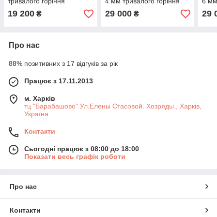
тривалого горіння
4 мм тривалого горіння
6 мм
19 200
29 000
29 
₴
₴
Про нас
88% позитивних з 17 відгуків за рік
Працює з 17.11.2013
м. Харків
тц "Барабашово" Ул.Елены Стасовой. Хозряды., Харків,
Україна
Контакти
Сьогодні працює з 08:00 до 18:00
Показати весь графік роботи
Про нас
Контакти