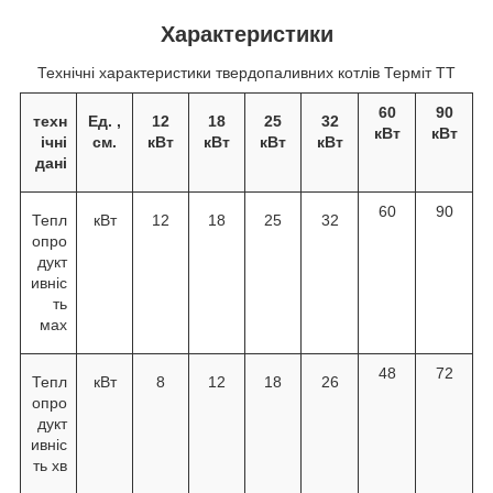
Характеристики
Технічні характеристики твердопаливних котлів Терміт ТТ
60
90
техн
Ед. ,
12
18
25
32
кВт
кВт
ічні
см.
кВт
кВт
кВт
кВт
дані
60
90
Тепл
кВт
12
18
25
32
опро
дукт
ивніс
ть
мах
48
72
Тепл
кВт
8
12
18
26
опро
дукт
ивніс
ть хв