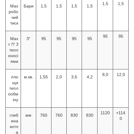
1,5
1,5
Мах
Бари
1,5
1,5
1,5
1,5
робо
чий
тиск
95
95
Мах
З°
95
95
95
95
т ⁇ З
тепл
оносі
ями
8,0
12,0
пло
м.кв.
1,55
2,0
3,6
4,2
ща
тепл
ообм
іну
1120
+114
глиб
мм
760
760
830
830
0
ина
котл
а