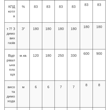
83
83
КПД
%
83
83
83
83
котл
а
180
180
т ⁇ З
З°
180
180
180
180
димо
вих
газів
600
900
Відіг
м.кв.
120
180
250
330
рівал
ьна
пло
ща
8
8
висо
м
6
6
7
7
та
димо
хода