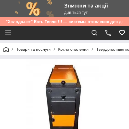
"Холода.нет" Есть Тепло !!! — системы отопления для дом
Товари та послуги
Котли опалення
Твердопаливні к