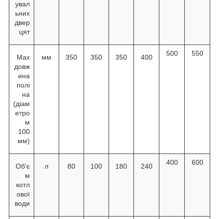
увал
ьних
двер
цят
500
550
Мах
мм
350
350
350
400
довж
ина
полі
на
(діам
етро
м
100
мм)
400
600
Об'є
л
80
100
180
240
м
котл
ової
води