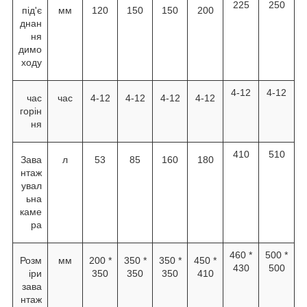
225
250
під'є
мм
120
150
150
200
днан
ня
димо
ходу
4-12
4-12
час
час
4-12
4-12
4-12
4-12
горін
ня
410
510
Зава
л
53
85
160
180
нтаж
увал
ьна
каме
ра
460 *
500 *
Розм
мм
200 *
350 *
350 *
450 *
430
500
іри
350
350
350
410
зава
нтаж