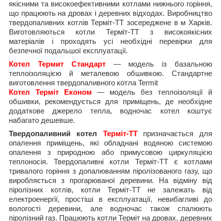
якісними та високоефективними котлами нижнього горіння,
що працюють на дровах і деревних відходах. Виробництво
твердопаливних котлів Терміт-ТТ зосереджене в м Харків.
Виготовляються котли Терміт-ТТ з високоякісних
матеріалів і проходять усі необхідні перевірки для
безпечної подальшої експлуатації.
Котел Термит Стандарт
— модель із базальною
теплоізоляцією й металевою обшивкою. Стандартне
виготовлення твердопаливного котла Termit
Котел Терміт Економ
— модель без теплоізоляції й
обшивки, рекомендується для приміщень, де необхідне
додаткове джерело тепла, водночас котел коштує
набагато дешевше.
Твердопаливний котел
Терміт-ТТ
призначається для
опалення приміщень, які обладнані водяною системою
опалення з природною або примусовою циркуляцією
теплоносія. Твердопаливні котли Терміт-ТТ є котлами
тривалого горіння з допалюванням піролізованого газу, що
виробляється з прогарюваної деревини. На відміну від
піролізних котлів, котли Терміт-ТТ не залежать від
електроенергії, простіші в експлуатації, невибагливі до
вологості деревини, але водночас також спалюють
піролізний газ. Працюють котли Терміт на дровах, деревних