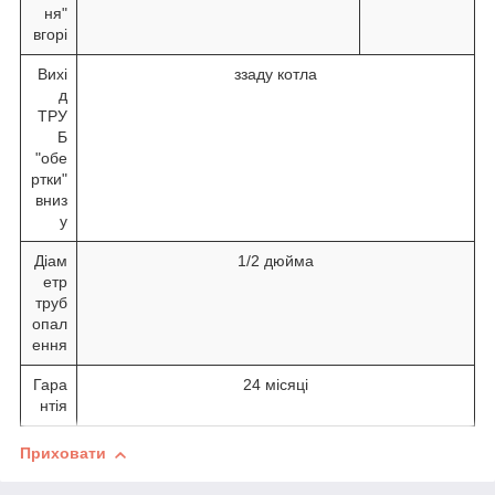
ня"
вгорі
Вихі
ззаду котла
д
ТРУ
Б
"обе
ртки"
вниз
у
Діам
1/2 дюйма
етр
труб
опал
ення
Гара
24 місяці
нтія
Приховати