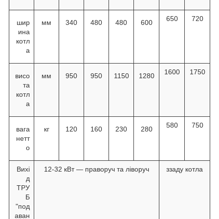
650
720
шир
мм
340
480
480
600
ина
котл
а
1600
1750
висо
мм
950
950
1150
1280
та
котл
а
580
750
вага
кг
120
160
230
280
нетт
о
Вихі
12-32 кВт — праворуч та ліворуч
ззаду котла
д
ТРУ
Б
"под
аван