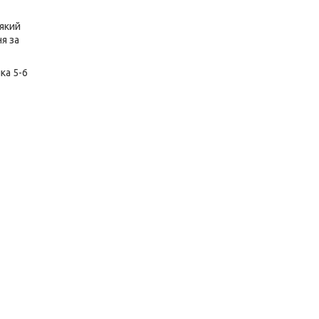
 який
я за
ка 5-6