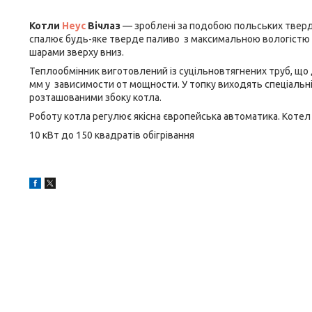
Котли
Неус
Вічлаз
— зроблені за подобою польських твердо
спалює будь-яке тверде паливо з максимальною вологістю 
шарами зверху вниз.
Теплообмінник виготовлений із суцільновтягнених труб, що
мм у зависимости от мощности. У топку виходять спеціальні
розташованими збоку котла.
Роботу котла регулює якісна європейська автоматика. Котел
10 кВт до 150 квадратів обігрівання