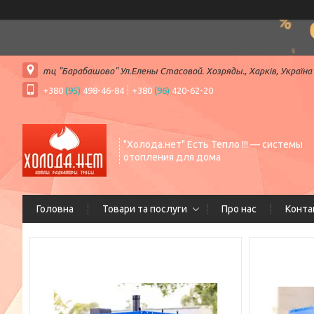
тц "Барабашово" Ул.Елены Стасовой. Хозряды., Харків, Україна
+380
(95)
498-46-84
+380
(96)
420-62-20
"Холода.нет" Есть Тепло !!! — системы
отопления для дома
Головна
Товари та послуги
Про нас
Конта