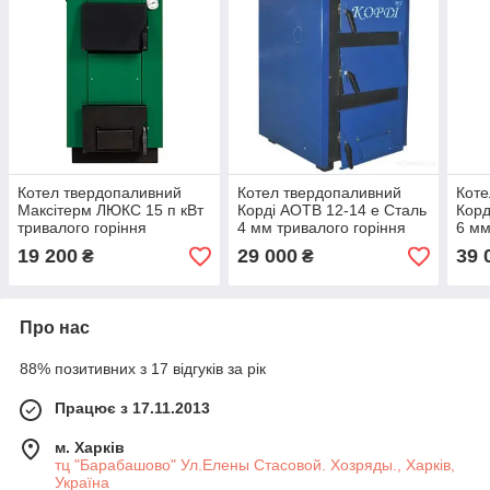
Котел твердопаливний
Котел твердопаливний
Коте
Максітерм ЛЮКС 15 п кВт
Корді АОТВ 12-14 е Сталь
Корд
тривалого горіння
4 мм тривалого горіння
6 мм
19 200
29 000
39 
₴
₴
Про нас
88% позитивних з 17 відгуків за рік
Працює з 17.11.2013
м. Харків
тц "Барабашово" Ул.Елены Стасовой. Хозряды., Харків,
Україна