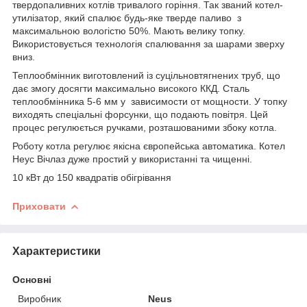
твердопаливних котлів тривалого горіння. Так званий котел-
утилізатор, який спалює будь-яке тверде паливо з
максимальною вологістю 50%. Мають велику топку.
Використовується технологія спалювання за шарами зверху
вниз.
Теплообмінник виготовлений із суцільновтягнених труб, що
дає змогу досягти максимально високого ККД. Сталь
теплообмінника 5-6 мм у зависимости от мощности. У топку
виходять спеціальні форсунки, що подають повітря. Цей
процес регулюється ручками, розташованими збоку котла.
Роботу котла регулює якісна європейська автоматика. Котел
Неус Вічлаз дуже простий у використанні та чищенні.
10 кВт до 150 квадратів обігрівання
Приховати
Характеристики
Основні
Виробник
Neus