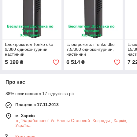
Електрокотел Tenko dke
Електрокотел Tenko dke
Елек
9/380 одноконтурний,
7.5/380 одноконтурний,
15/3
настінний
настінний
наст
5 199
6 514
7 2
₴
₴
Про нас
88% позитивних з 17 відгуків за рік
Працює з 17.11.2013
м. Харків
тц "Барабашово" Ул.Елены Стасовой. Хозряды., Харків,
Україна
Контакти