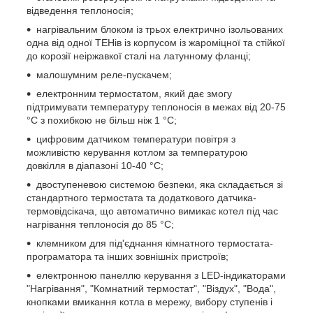
відведення теплоносія;
нагрівальним блоком із трьох електрично ізольованих
одна від одної ТЕНів із корпусом із жароміцної та стійкої
до корозії неіржавкої сталі на латунному фланці;
малошумним реле-пускачем;
електронним термостатом, який дає змогу
підтримувати температуру теплоносія в межах від 20-75
°C з похибкою не більш ніж 1 °C;
цифровим датчиком температури повітря з
можливістю керування котлом за температурою
довкілля в діапазоні 10-40 °C;
двоступеневою системою безпеки, яка складається зі
стандартного термостата та додаткового датчика-
термовідсікача, що автоматично вимикає котел під час
нагрівання теплоносія до 85 °C;
клемником для під'єднання кімнатного термостата-
програматора та інших зовнішніх пристроїв;
електронною панеллю керування з LED-індикаторами
"Нагрівання", "Комнатний термостат", "Віздух", "Вода",
кнопками вмикання котла в мережу, вибору ступенів і