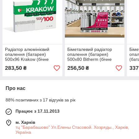
Радіатор алюмінієвий
Біметалевий радіатор
Біме
опалення (батарея)
опалення (батарея)
опал
500x96 Krakow (бічне
500x80 Bitherm (бічне
(бат
під'єднання)
під'єднання)
283,50
256,50
337
₴
₴
Про нас
88% позитивних з 17 відгуків за рік
Працює з 17.11.2013
м. Харків
тц "Барабашово" Ул.Елены Стасовой. Хозряды., Харків,
Україна