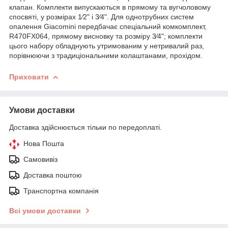
клапан. Комплекти випускаються в прямому та вугчоловому
спосвяті, у розмірах 1⁄2" і 3⁄4". Для однотрубних систем
опалення Giacomini передбачає спеціальний комкомплект,
R470FX064, прямому висновку та розміру 3⁄4"; комплекти
цього набору обладнують утримованим у нетривалий раз,
порівнюючи з традиціональними колаштанами, прохідом.
Приховати
Умови доставки
Доставка здійснюється тільки по передоплаті.
Нова Пошта
Самовивіз
Доставка поштою
Транспортна компанія
Всі умови доставки