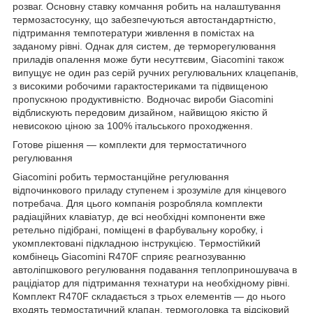
розваг. Основну ставку комчання робить на налаштування
термозастосунку, що забезпечуються автостандартністю,
підтримання темпотератури живлення в помістах на
заданому рівні. Однак для систем, де терморегулювання
приладів опалення може бути несуттєвим, Giacomini також
випущує не один раз серій ручних регулювальних клацепанів,
з високими робочими гарактостериками та підвищеною
пропускною продуктивністю. Водночас вироби Giacomini
відблискують передовим дизайном, найвищою якістю й
невисокою ціною за 100% італьського проходження.
Готове рішення — комплекти для термостатичного
регулювання
Giacomini робить термостанційне регулювання
відпочинкового приладу ступенем і зрозуміле для кінцевого
потребача. Для цього компанія розробляла комплекти
радіаційних клавіатур, де всі необхідні компоненти вже
ретельно підібрані, поміщені в фарбувальну коробку, і
укомплектовані підкладною інструкцією. Термостійкий
комбінець Giacomini R470F сприяє реагнозуванню
автоліпшкового регулювання подавання теплоприношувача в
рацідіатор для підтримання технатури на необхідному рівні.
Комплект R470F складається з трьох елементів — до нього
входять термостатичний клапан, термоголовка та відсіковий