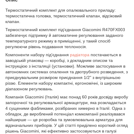
Термостатичний комплект для опалювального приладу:
термостатична головка, термостатичний клапан, відсіковий
клапан.
Термостатичний комплект під'єднання Giacomini R470FX003
забезпечує підтримку й автоматичне регулювання заданого
температурного режиму в приміщенні, у такий спосіб
регулюючи рівень подавання теплоносія.
Компоненти набору під'єднання
радіатора
постачаються в
заводській упаковці — коробці, з докладним описом та
інструкцією з інсталяції (установки). Можливе застосування в
автономних системах опалення та двотрубного розведення, з
приєднувальним розміром приєднання 1/2" з внутрішньою
різзю. Елементи набору компактні, ергономічні, із широким
діапазоном регулювань.
Компанія Giacomini (Італія) має понад 60 років досвіду виробу
запорочної та регулювальної армацетури, яка розкладається
4 сущеними фабликами, розібраних химерно в Італії. Одна з
обладок, де вироблений потенціал комкомпанії реалізувався
найширше — це розробка та зумовлювальна арматура для
відзначальних приборів. У цій статті приділено короткий огляд
рішень Giacomini, які ефективно застосовуються в галузі