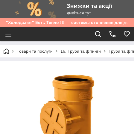
"Холода.нет" Есть Тепло !!! — системы отопления для дом
Товари та послуги
16. Труби та фітинги
Труби та фіт