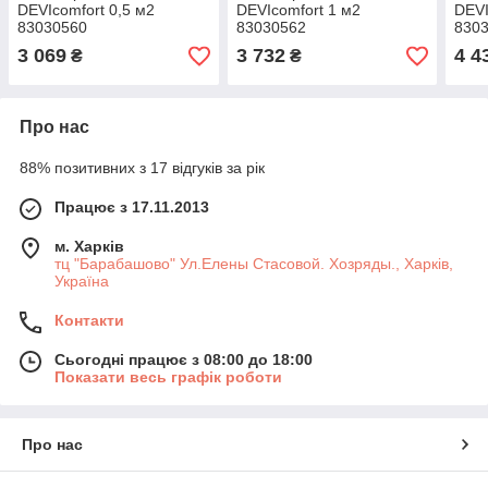
DEVIcomfort 0,5 м2
DEVIcomfort 1 м2
DEVI
83030560
83030562
830
3 069
3 732
4 4
₴
₴
Про нас
88% позитивних з 17 відгуків за рік
Працює з 17.11.2013
м. Харків
тц "Барабашово" Ул.Елены Стасовой. Хозряды., Харків,
Україна
Контакти
Сьогодні працює з 08:00 до 18:00
Показати весь графік роботи
Про нас