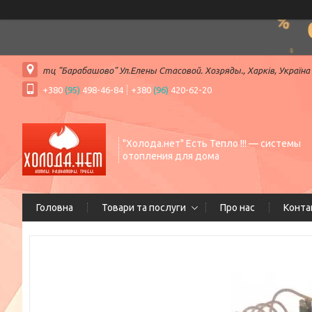
тц "Барабашово" Ул.Елены Стасовой. Хозряды., Харків, Україна
+380
(95)
498-46-84
+380
(96)
420-62-20
"Холода.нет" Есть Тепло !!! — системы
отопления для дома
Головна
Товари та послуги
Про нас
Конта