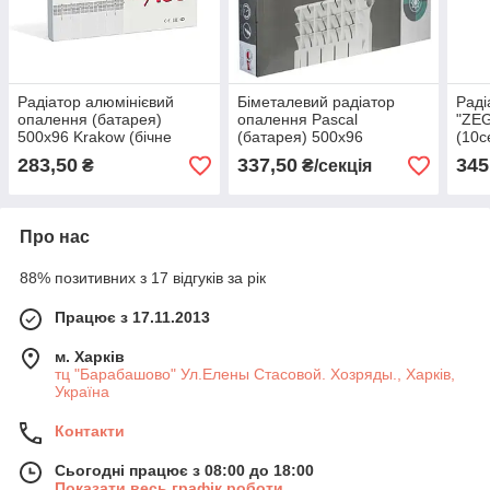
Радіатор алюмінієвий
Біметалевий радіатор
Раді
опалення (батарея)
опалення Pascal
"ZE
500x96 Krakow (бічне
(батарея) 500x96
(10с
під'єднання)
283,50
337,50
345
₴
₴/секція
Про нас
88% позитивних з 17 відгуків за рік
Працює з 17.11.2013
м. Харків
тц "Барабашово" Ул.Елены Стасовой. Хозряды., Харків,
Україна
Контакти
Сьогодні працює з 08:00 до 18:00
Показати весь графік роботи