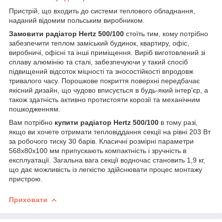
Пристрій, що входить до системи теплового обладнання,
наданий відомим польським виробником.
Замовити радіатор Hertz 500/100
стоїть тим, кому потрібно
забезпечити теплом заміський будинок, квартиру, офіс,
виробничі, офісні та інші приміщення. Виріб виготовлений зі
сплаву алюмінію та сталі, забезпечуючи у такий спосіб
підвищений відсоток міцності та зносостійкості впродовж
тривалого часу. Порошкове покриття поверхні передбачає
якісний дизайн, що чудово вписується в будь-який інтер'єр, а
також здатність активно протистояти корозії та механічним
пошкодженням.
Вам потрібно
купити радіатор Hertz 500/100
в тому разі,
якщо ви хочете отримати тепловіддання секції на рівні 203 Вт
за робочого тиску 30 барів. Класичні розмірні параметри
568х80х100 мм припускають компактність і зручність в
експлуатації. Загальна вага секції водночас становить 1,9 кг,
що дає можливість із легкістю здійснювати процес монтажу
пристрою.
Приховати