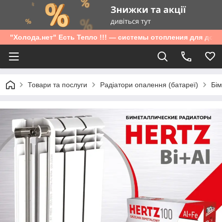
"Холода.нет" Есть Тепло !!! — системы отопления для дом
Товари та послуги
Радіатори опалення (батареї)
Бім