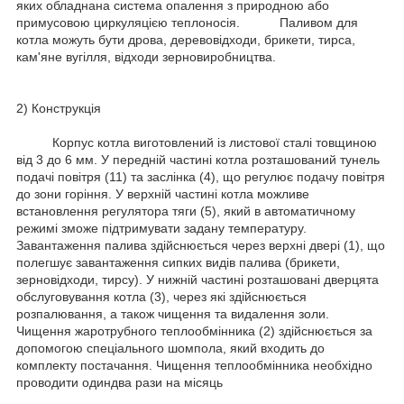
яких обладнана система опалення з природною або
примусовою циркуляцією теплоносія. Паливом для
котла можуть бути дрова, деревовідходи, брикети, тирса,
кам'яне вугілля, відходи зерновиробництва.
2) Конструкція
Корпус котла виготовлений із листової сталі товщиною
від 3 до 6 мм. У передній частині котла розташований тунель
подачі повітря (11) та заслінка (4), що регулює подачу повітря
до зони горіння. У верхній частині котла можливе
встановлення регулятора тяги (5), який в автоматичному
режимі зможе підтримувати задану температуру.
Завантаження палива здійснюється через верхні двері (1), що
полегшує завантаження сипких видів палива (брикети,
зерновідходи, тирсу). У нижній частині розташовані дверцята
обслуговування котла (3), через які здійснюється
розпалювання, а також чищення та видалення золи.
Чищення жаротрубного теплообмінника (2) здійснюється за
допомогою спеціального шомпола, який входить до
комплекту постачання. Чищення теплообмінника необхідно
проводити одиндва рази на місяць