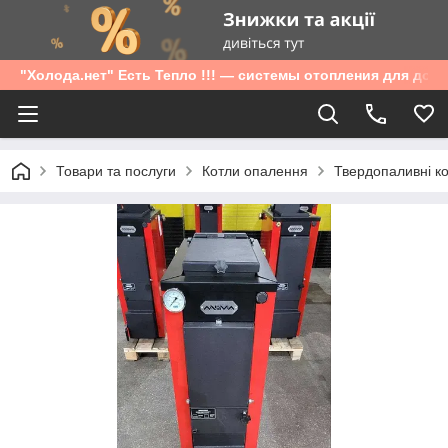
"Холода.нет" Есть Тепло !!! — системы отопления для дом
Товари та послуги
Котли опалення
Твердопаливні к