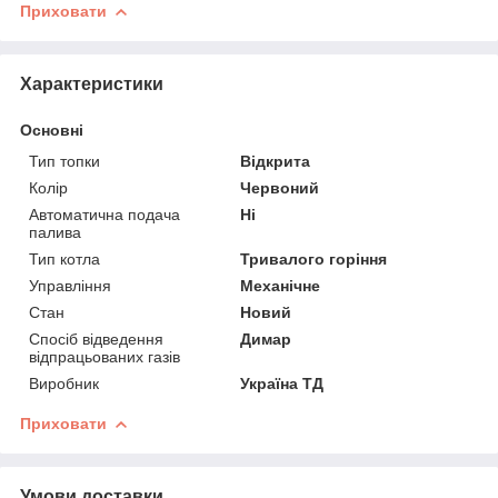
Приховати
Характеристики
Основні
Тип топки
Відкрита
Колір
Червоний
Автоматична подача
Ні
палива
Тип котла
Тривалого горіння
Управління
Механічне
Стан
Новий
Спосіб відведення
Димар
відпрацьованих газів
Виробник
Україна ТД
Приховати
Умови доставки