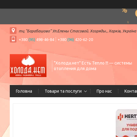
тц "Барабашово" Ул.Елены Стасовой. Хозряды., Харків, Україна
+380
(95)
498-46-84
+380
(96)
420-62-20
"Холода.нет" Есть Тепло !!! — системы
отопления для дома
Головна
Товари та послуги
Про нас
Конта