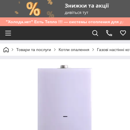
"Холода.нет" Есть Тепло !!! — системы отопления для дом
Товари та послуги
Котли опалення
Газові настінні к