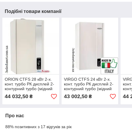
Подібні товари компанії
ORION CTFS 28 кВт 2-х.
VIRGO CTFS 24 кВт 2-х.
VIRG
конт. турбо РК дисплей 2-
конт. турбо РК дисплей 2-
конт
контурний турбо (мідний
контурний турбо (мідний
конт
ТО) настінний газовий
ТО) настінний газовий
ТО) 
44 032,50
43 002,50
44 
₴
₴
котел
котел
коте
Про нас
88% позитивних з 17 відгуків за рік