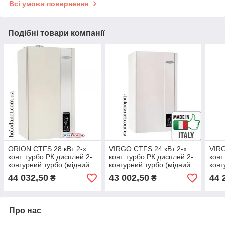
Всі умови повернення
Подібні товари компанії
ORION CTFS 28 кВт 2-х.
VIRGO CTFS 24 кВт 2-х.
VIRG
конт. турбо РК дисплей 2-
конт. турбо РК дисплей 2-
конт
контурний турбо (мідний
контурний турбо (мідний
конт
ТО) настінний газовий
ТО) настінний газовий
ТО) 
44 032,50
43 002,50
44 
₴
₴
котел
котел
коте
Про нас