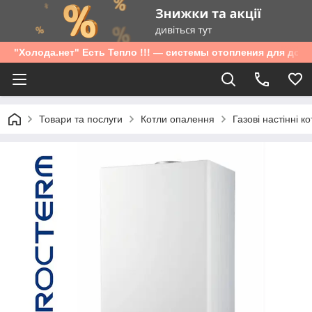
"Холода.нет" Есть Тепло !!! — системы отопления для дом
Товари та послуги
Котли опалення
Газові настінні к