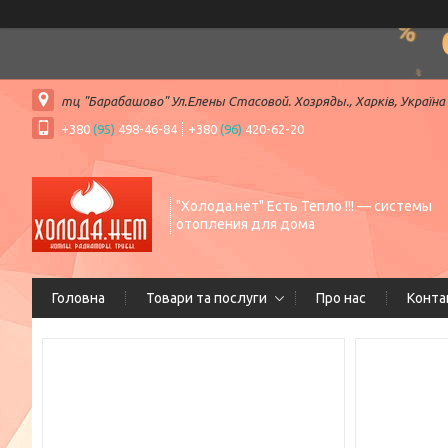
тц "Барабашово" Ул.Елены Стасовой. Хозряды., Харків, Україна
+380
(95)
498-46-84
+380
(96)
420-62-20
"Холода.нет" Есть Тепло !!! — системы
отопления для дома
Головна
Товари та послуги
Про нас
Конта