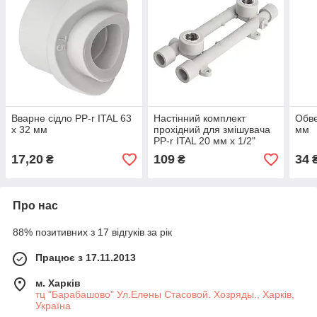
Вварне сідло PP-r ITAL 63
Настінний комплект
Обве
x 32 мм
прохідний для змішувача
мм
PP-r ITAL 20 мм х 1/2"
17,20
109
34
₴
₴
Про нас
88% позитивних з 17 відгуків за рік
Працює з 17.11.2013
м. Харків
тц "Барабашово" Ул.Елены Стасовой. Хозряды., Харків,
Україна