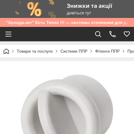
"Холода.нет" Есть Тепло !!! — системы отопления для дом
Товари та послуги
Системи ППР
Фітинги ППР
Про