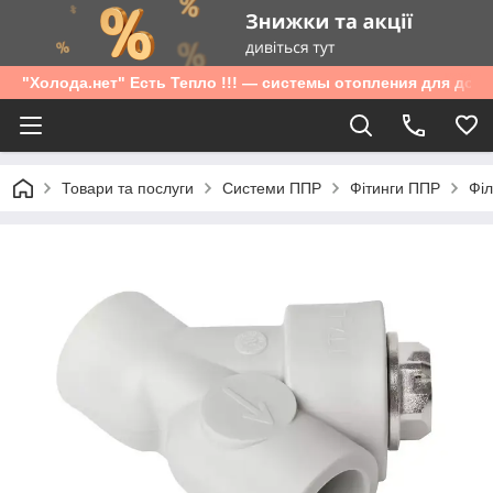
"Холода.нет" Есть Тепло !!! — системы отопления для дом
Товари та послуги
Системи ППР
Фітинги ППР
Філ