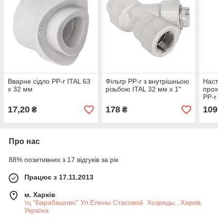
Вварне сідло PP-r ITAL 63
Фільтр PP-r з внутрішньою
Наст
x 32 мм
різьбою ITAL 32 мм x 1"
прох
PP-r
17,20
178
109
₴
₴
Про нас
88% позитивних з 17 відгуків за рік
Працює з 17.11.2013
м. Харків
тц "Барабашово" Ул.Елены Стасовой. Хозряды., Харків,
Україна