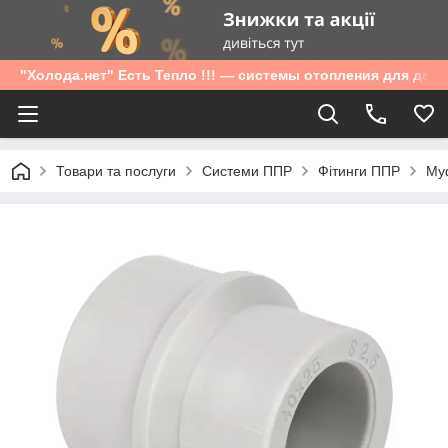
"Холода.нет" Есть Тепло !!! — системы отопления для дом
Товари та послуги
Системи ППР
Фітинги ППР
Муф