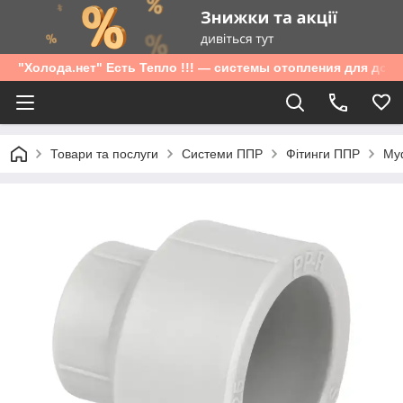
"Холода.нет" Есть Тепло !!! — системы отопления для дом
Товари та послуги
Системи ППР
Фітинги ППР
Муф