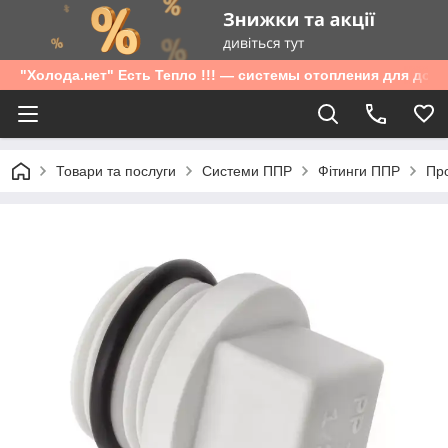
"Холода.нет" Есть Тепло !!! — системы отопления для дом
Товари та послуги
Системи ППР
Фітинги ППР
Про