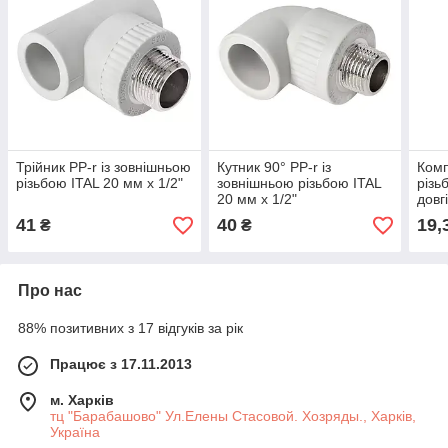
Трійник PP-r із зовнішньою
Кутник 90° PP-r із
Комп
різьбою ITAL 20 мм х 1/2"
зовнішньою різьбою ITAL
різь
20 мм х 1/2"
довг
41
40
19,
₴
₴
Про нас
88% позитивних з 17 відгуків за рік
Працює з 17.11.2013
м. Харків
тц "Барабашово" Ул.Елены Стасовой. Хозряды., Харків,
Україна