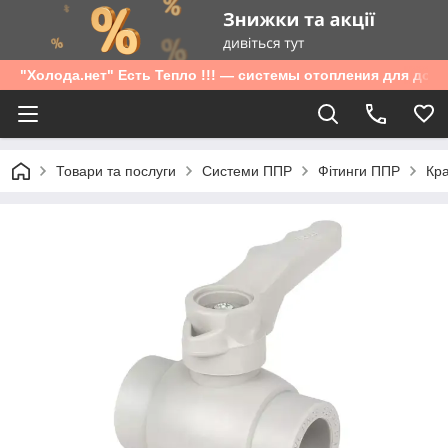
"Холода.нет" Есть Тепло !!! — системы отопления для дом
Товари та послуги
Системи ППР
Фітинги ППР
Кра