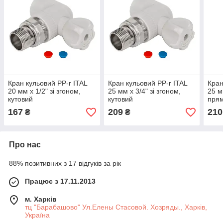
Кран кульовий PP-r ITAL
Кран кульовий PP-r ITAL
Кран
20 мм х 1/2" зі згоном,
25 мм х 3/4" зі згоном,
25 м
кутовий
кутовий
пря
167
209
210
₴
₴
Про нас
88% позитивних з 17 відгуків за рік
Працює з 17.11.2013
м. Харків
тц "Барабашово" Ул.Елены Стасовой. Хозряды., Харків,
Україна