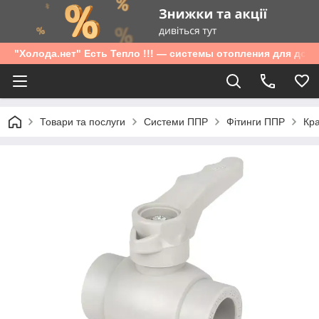
"Холода.нет" Есть Тепло !!! — системы отопления для дом
Товари та послуги
Системи ППР
Фітинги ППР
Кра