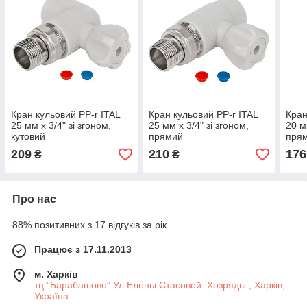
Кран кульовий PP-r ITAL
Кран кульовий PP-r ITAL
Кран
25 мм х 3/4" зі згоном,
25 мм х 3/4" зі згоном,
20 м
кутовий
прямий
пря
209
210
176
₴
₴
Про нас
88% позитивних з 17 відгуків за рік
Працює з 17.11.2013
м. Харків
тц "Барабашово" Ул.Елены Стасовой. Хозряды., Харків,
Україна