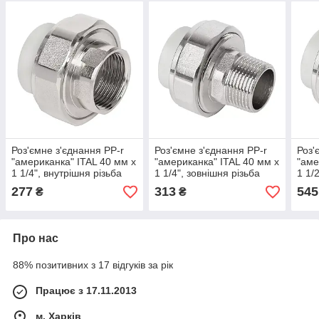
Роз'ємне з'єднання PP-r
Роз'ємне з'єднання PP-r
Роз'
"американка" ITAL 40 мм х
"американка" ITAL 40 мм х
"аме
1 1/4", внутрішня різьба
1 1/4", зовнішня різьба
1 1/
277
313
545
₴
₴
Про нас
88% позитивних з 17 відгуків за рік
Працює з 17.11.2013
м. Харків