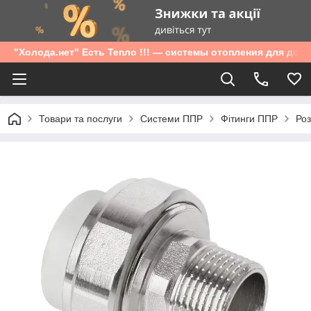
"Холода.нет" Есть Тепло !!! — системы отопления для дом
Товари та послуги
Системи ППР
Фітинги ППР
Роз