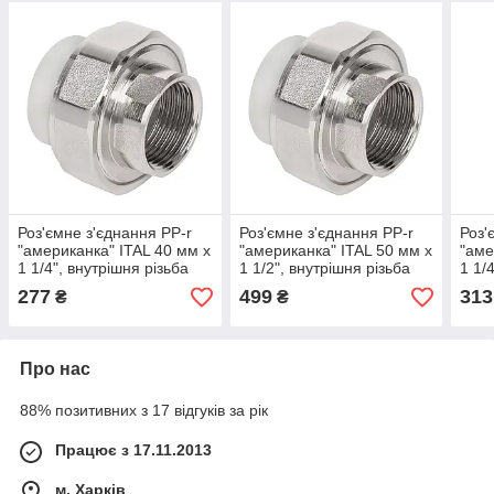
Роз'ємне з'єднання PP-r
Роз'ємне з'єднання PP-r
Роз'
"американка" ITAL 40 мм х
"американка" ITAL 50 мм х
"аме
1 1/4", внутрішня різьба
1 1/2", внутрішня різьба
1 1/
277
499
313
₴
₴
Про нас
88% позитивних з 17 відгуків за рік
Працює з 17.11.2013
м. Харків