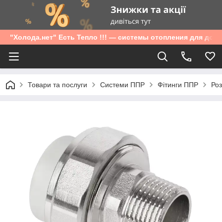
"Холода.нет" Есть Тепло !!! — системы отопления для дом
Товари та послуги
Системи ППР
Фітинги ППР
Роз