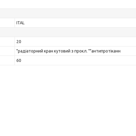
ITAL
20
"радіаторний кран кутовий з прокл. ""антипротіканн
60