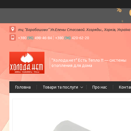
тц "Барабашово" Ул.Елены Стасовой. Хозряды., Харків, Україна
+380
(95)
498-46-84
+380
(96)
420-62-20
"Холода.нет" Есть Тепло !!! — системы
отопления для дома
Головна
Товари та послуги
Про нас
Конта