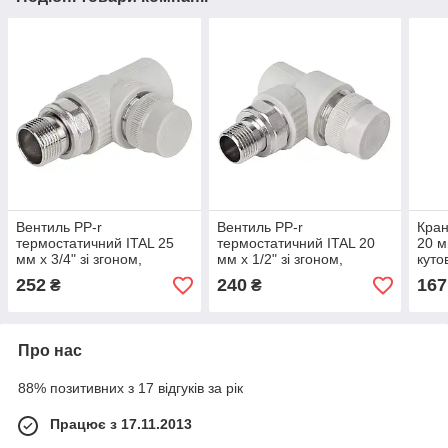
Вентиль PP-r
Вентиль PP-r
Кран
термостатичний ITAL 25
термостатичний ITAL 20
20 м
мм х 3/4" зі згоном,
мм х 1/2" зі згоном,
куто
прямий
кутовий
252
240
167
₴
₴
Про нас
88% позитивних з 17 відгуків за рік
Працює з 17.11.2013