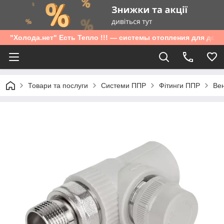
"Холода.нет" Есть Тепло !!! — системы отопления для дом
Товари та послуги
Системи ППР
Фітинги ППР
Вен