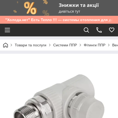
"Холода.нет" Есть Тепло !!! — системы отопления для дом
Товари та послуги
Системи ППР
Фітинги ППР
Вен