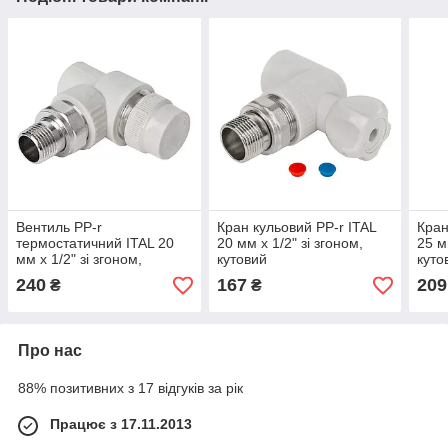
Вентиль PP-r
Кран кульовий PP-r ITAL
Кран
термостатичний ITAL 20
20 мм х 1/2" зі згоном,
25 м
мм х 1/2" зі згоном,
кутовий
куто
кутовий
240
167
209
₴
₴
Про нас
88% позитивних з 17 відгуків за рік
Працює з 17.11.2013